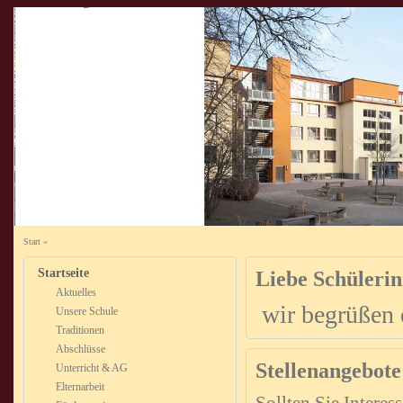
Start
»
Startseite
Liebe Schülerin
Aktuelles
wir begrüßen 
Unsere Schule
Traditionen
Abschlüsse
Stellenangebote
Unterricht & AG
Elternarbeit