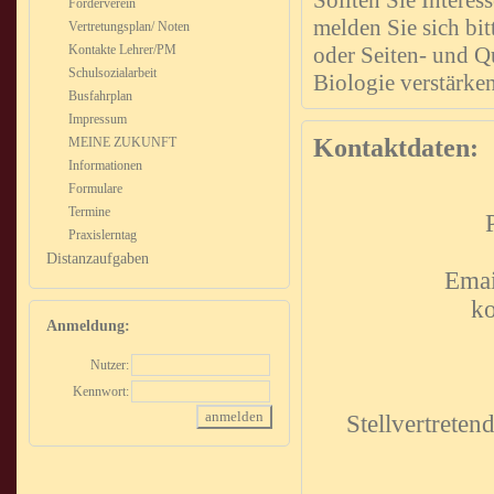
Sollten Sie Interes
Förderverein
melden Sie sich bit
Vertretungsplan/ Noten
Kontakte Lehrer/PM
oder Seiten- und Q
Schulsozialarbeit
Biologie verstärke
Busfahrplan
Impressum
Kontaktdaten:
MEINE ZUKUNFT
Informationen
Formulare
Termine
Praxislerntag
Distanzaufgaben
Emai
ko
Anmeldung:
Nutzer:
Kennwort:
Stellvertreten